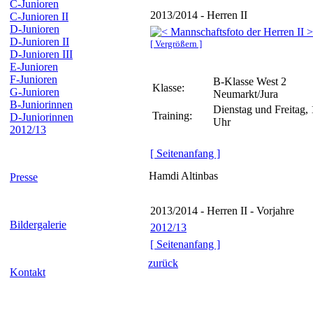
C-Junioren
2013/2014 - Herren II
C-Junioren II
D-Junioren
D-Junioren II
[ Vergrößern ]
D-Junioren III
E-Junioren
F-Junioren
B-Klasse West 2
Klasse:
G-Junioren
Neumarkt/Jura
B-Juniorinnen
Dienstag und Freitag,
Training:
D-Juniorinnen
Uhr
2012/13
[ Seitenanfang ]
Hamdi Altinbas
Presse
2013/2014 - Herren II - Vorjahre
Bildergalerie
2012/13
[ Seitenanfang ]
zurück
Kontakt