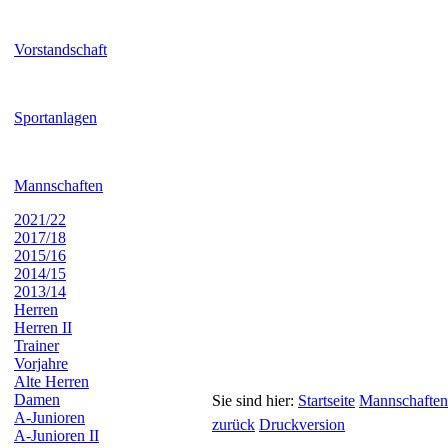
Vorstandschaft
Sportanlagen
Mannschaften
2021/22
2017/18
2015/16
2014/15
2013/14
Herren
Herren II
Trainer
Vorjahre
Alte Herren
Damen
Sie sind hier:
Startseite
Mannschaften
A-Junioren
zurück
Druckversion
A-Junioren II