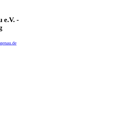
e.V. -
g
ngenau.de