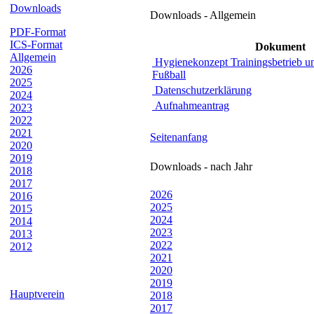
Downloads
Downloads - Allgemein
PDF-Format
ICS-Format
Dokument
Allgemein
Hygienekonzept Trainingsbetrieb un
2026
Fußball
2025
Datenschutzerklärung
2024
Aufnahmeantrag
2023
2022
2021
Seitenanfang
2020
2019
Downloads - nach Jahr
2018
2017
2026
2016
2025
2015
2024
2014
2023
2013
2022
2012
2021
2020
2019
Hauptverein
2018
2017