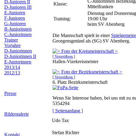
C-Juniorinnen Bezirkslig
D-Junioren II
Klasse:
Mittelfranken
D-Junioren III
E-Junioren
Dienstag und Donnerstag
F-Junioren
Training:
19:00 Uhr
G-Junioren
beim SV Abenberg
B-Juniorinnen
C-Juniorinnen
Die Mannschaft spielt in einer
Spielgemeins
Trainer
Georgensgmünd als (SG) SV Abenberg.
Vorjahre
D-Juniorinnen
D-Juniorinnen II
[ Vergrößern ]
Hallen-Vizekreismeister
E-Juniorinnen
2013/14
2012/13
[ Vergrößern ]
6. Platz Bezirksmeisterschaft
Presse
Wenn Sie Interesse haben, bei uns mit zu m
5354294
[ Seitenanfang ]
Bildergalerie
Udo Tax
Stefan Richter
Kontakt