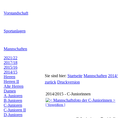
Vorstandschaft
Sportanlagen
Mannschaften
2021/22
2017/18
2015/16
2014/15
Sie sind hier:
Startseite
Mannschaften
2014/
Herren
Herren II
zurück
Druckversion
Alte Herren
Damen
2014/2015 - C-Juniorinnen
A-Junioren
B-Junioren
[ Vergrößern ]
C-Junioren
C-Junioren II
D-Junioren