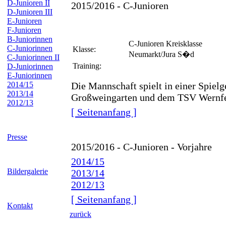
D-Junioren II
2015/2016 - C-Junioren
D-Junioren III
E-Junioren
F-Junioren
B-Juniorinnen
C-Junioren Kreisklasse
C-Juniorinnen
Klasse:
Neumarkt/Jura S�d
C-Juniorinnen II
Training:
D-Juniorinnen
E-Juniorinnen
2014/15
Die Mannschaft spielt in einer Spie
2013/14
Großweingarten und dem TSV Wernfe
2012/13
[ Seitenanfang ]
Presse
2015/2016 - C-Junioren - Vorjahre
2014/15
Bildergalerie
2013/14
2012/13
[ Seitenanfang ]
Kontakt
zurück