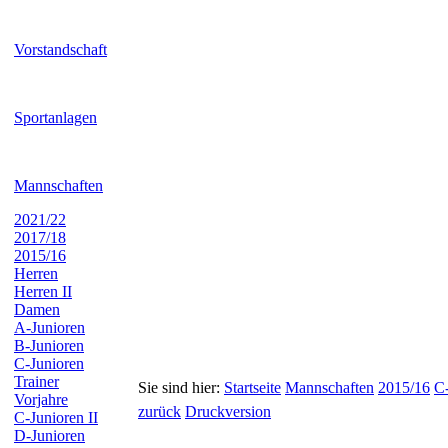
Vorstandschaft
Sportanlagen
Mannschaften
2021/22
2017/18
2015/16
Herren
Herren II
Damen
A-Junioren
B-Junioren
C-Junioren
Trainer
Sie sind hier:
Startseite
Mannschaften
2015/16
C-
Vorjahre
zurück
Druckversion
C-Junioren II
D-Junioren