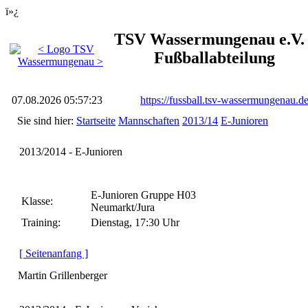
ï»¿
TSV Wassermungenau e.V. 
Fußballabteilung
07.08.2026 05:57:23
https://fussball.tsv-wassermungenau.d
Sie sind hier:
Startseite
Mannschaften
2013/14
E-Junioren
2013/2014 - E-Junioren
E-Junioren Gruppe H03
Klasse:
Neumarkt/Jura
Training:
Dienstag, 17:30 Uhr
[ Seitenanfang ]
Martin Grillenberger