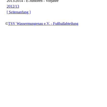
2013/2014 - E-Junioren - Vorjahre
2012/13
[ Seitenanfang ]
©
TSV Wassermungenau e.V. - Fußballabteilung