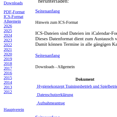
herunterladen:
Downloads
Seitenanfang
PDF-Format
ICS-Format
Allgemein
Hinweis zum ICS-Format
2026
2025
ICS-Dateien sind Dateien im iCalendar-Fo
2024
Dieses Datenformat dient zum Austausch v
2023
Damit können Termine in alle gängigen K
2022
2021
2020
Seitenanfang
2019
2018
Downloads - Allgemein
2017
2016
2015
Dokument
2014
Hygienekonzept Trainingsbetrieb und Spielbetri
2013
2012
Datenschutzerklärung
Aufnahmeantrag
Hauptverein